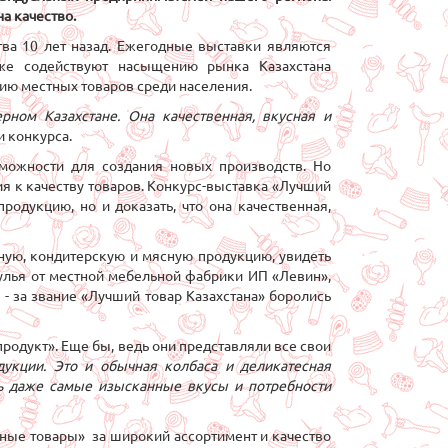
на качество.
тва 10 лет назад. Ежегодные выставки являются
же содействуют насыщению рынка Казахстана
ию местных товаров среди населения.
рном Казахстане. Она качественная, вкусная и
и конкурса.
можности для создания новых производств. Но
 к качеству товаров. Конкурс-выставка «Лучший
родукцию, но и доказать, что она качественная,
ную, кондитерскую и мясную продукцию, увидеть
улья от местной мебельной фабрики ИП «Левин»,
 - за звание «Лучший товар Казахстана» боролись
одукт». Еще бы, ведь они представляли все свои
укции. Это и обычная колбаса и деликатесная
ть даже самые изысканные вкусы и потребности
ые товары» за широкий ассортимент и качество