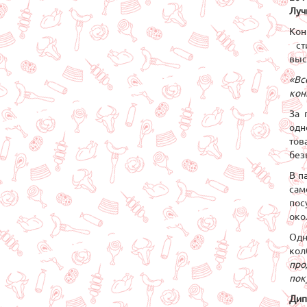
Луч
Кон
сти
выс
«Вс
кон
За 
одн
тов
без
В п
сам
пос
око
Одн
кол
про
пок
Дип