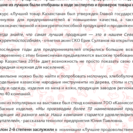
шие из лучших были отобраны в ходе экспертиз и проверок товара 
курс «Лучший товар Казахстана» был утвержден Главой государс
мулом для предпринимателей в повышении качества, а так
ококачественной и конкурентоспособной продукцией и продвижен
егда знайте, что самая лучшая продукция — это в нашем Севе
курентноспособная»
, - отметил аким СКО Ерик Султанов на открыти
последние годы для предпринимателей открылись большие воз
овременно с этим бизнесменам предъявляются высокие требования
ар Казахстана 2016» дает возможность не просто показать свою п
вредная и нужная для населения.
авильоне можно было найти и попробовать молочную, хлебобулоч
одельные казахские народные инструменты из дерева, столы и ст
уду и одежду, изделия из меха и кожи, продукция заводов региона
ло 40 компаний.
им из популярных на выставке был стенд компании ТОО «Казмясопр
басные изделия.
«Мы производим более 70 наименований прод
дукция из разного мяса. Наша компания старается удовлетвори
упателей»
, - рассказала технолог предприятия Юлия Павловна.
лом 2-й степени заслужили
в номинации «Лучшие продовольственн